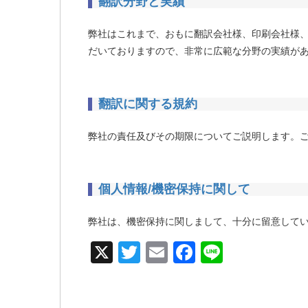
翻訳分野と実績
弊社はこれまで、おもに翻訳会社様、印刷会社様
だいておりますので、非常に広範な分野の実績が
翻訳に関する規約
弊社の責任及びその期限についてご説明します。
個人情報/機密保持に関して
弊社は、機密保持に関しまして、十分に留意して
X
T
E
F
Li
wi
m
a
n
tt
ail
c
e