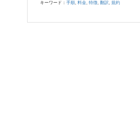
er
e
キーワード：
手順
,
料金
,
特徴
,
翻訳
,
規約
b
o
o
k