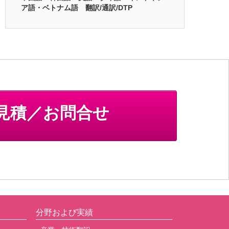
ア語・ベトナム語 翻訳/通訳/DTP
見積／お問合せ
分野および実績