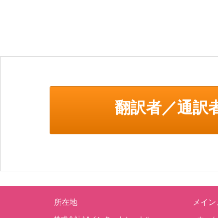
翻訳者／通訳
所在地
メイン