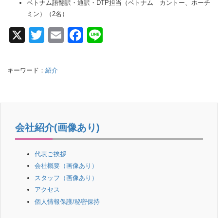
ベトナム語翻訳・通訳・DTP担当（ベトナム カントー、ホーチ
ミン）（2名）
X
T
E
F
Li
wi
m
a
n
tt
ail
c
e
キーワード：
紹介
er
e
b
o
o
会社紹介(画像あり)
k
代表ご挨拶
会社概要（画像あり）
スタッフ（画像あり）
アクセス
個人情報保護/秘密保持