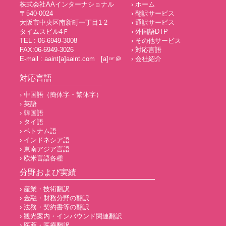
株式会社AAインターナショナル
› ホーム
〒540-0024
› 翻訳サービス
大阪市中央区南新町一丁目1-2
› 通訳サービス
タイムスビル4Ｆ
› 外国語DTP
TEL : 06-6949-3008
› その他サービス
FAX:06-6949-3026
› 対応言語
E-mail : aaint[a]aaint.com [a]☞＠
› 会社紹介
対応言語
› 中国語（簡体字・繁体字）
› 英語
› 韓国語
› タイ語
› ベトナム語
› インドネシア語
› 東南アジア言語
› 欧米言語各種
分野および実績
› 産業・技術翻訳
› 金融・財務分野の翻訳
› 法務・契約書等の翻訳
› 観光案内・インバウンド関連翻訳
› 医薬・医療翻訳