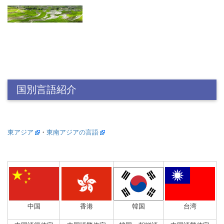
国別言語紹介
東アジア
・
東南アジアの言語
中国
香港
韓国
台湾