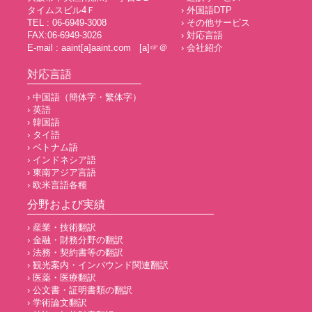
タイムスビル4Ｆ
› 外国語DTP
TEL : 06-6949-3008
› その他サービス
FAX:06-6949-3026
› 対応言語
E-mail : aaint[a]aaint.com [a]☞＠
› 会社紹介
対応言語
› 中国語（簡体字・繁体字）
› 英語
› 韓国語
› タイ語
› ベトナム語
› インドネシア語
› 東南アジア言語
› 欧米言語各種
分野および実績
› 産業・技術翻訳
› 金融・財務分野の翻訳
› 法務・契約書等の翻訳
› 観光案内・インバウンド関連翻訳
› 医薬・医療翻訳
› 公文書・証明書類の翻訳
› 学術論文翻訳