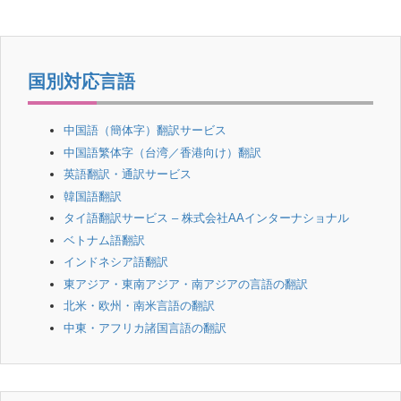
b
o
o
国別対応言語
k
中国語（簡体字）翻訳サービス
中国語繁体字（台湾／香港向け）翻訳
英語翻訳・通訳サービス
韓国語翻訳
タイ語翻訳サービス – 株式会社AAインターナショナル
ベトナム語翻訳
インドネシア語翻訳
東アジア・東南アジア・南アジアの言語の翻訳
北米・欧州・南米言語の翻訳
中東・アフリカ諸国言語の翻訳