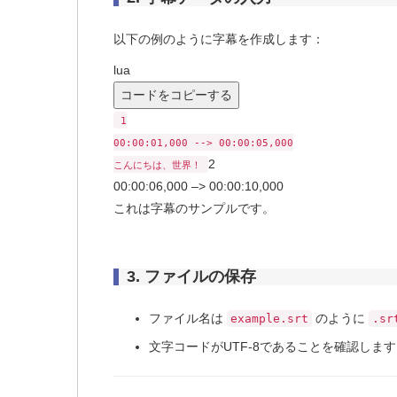
以下の例のように字幕を作成します：
lua
コードをコピーする
1
00
:
00
:
01
,
000
--> 00:00:05,000
2
こんにちは、世界！
00
:
00
:
06
,
000
–> 00:00:10,000
これは字幕のサンプルです。
3.
ファイルの保存
ファイル名は
のように
example.srt
.sr
文字コードがUTF-8であることを確認しま