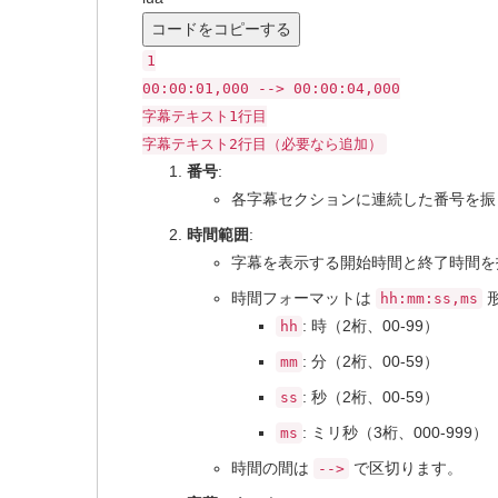
コードをコピーする
1
00
:
00
:
01
,
000
--> 00:00:04,000
字幕テキスト
1
行目
字幕テキスト
2
行目（必要なら追加）
番号
:
各字幕セクションに連続した番号を振りま
時間範囲
:
字幕を表示する開始時間と終了時間を
時間フォーマットは
hh:mm:ss,ms
: 時（2桁、00-99）
hh
: 分（2桁、00-59）
mm
: 秒（2桁、00-59）
ss
: ミリ秒（3桁、000-999）
ms
時間の間は
で区切ります。
-->