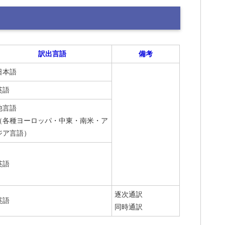
訳出言語
備考
日本語
英語
他言語
（各種ヨーロッパ・中東・南米・ア
ジア言語）
英語
逐次通訳
英語
同時通訳