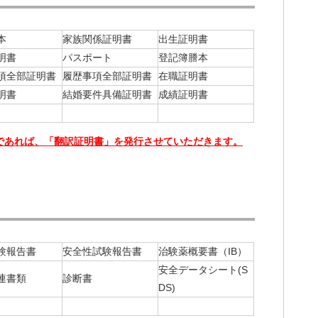
本
家族関係証明書
出生証明書
明書
パスポート
登記簿謄本
項全部証明書
履歴事項全部証明書
在職証明書
明書
結婚要件具備証明書
成績証明書
であれば、「翻訳証明書」を発行させていただきます。
験報告書
安全性試験報告書
治験薬概要書（IB）
安全データシート(S
関連書類
診断書
DS)