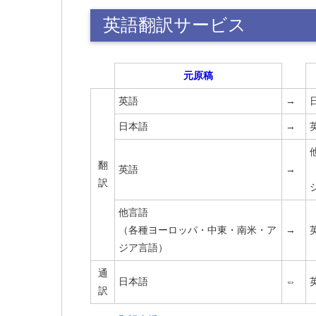
英語翻訳サービス
元原稿
英語
→
日本語
→
翻
英語
→
訳
他言語
（各種ヨーロッパ・中東・南米・ア
→
ジア言語）
通
日本語
⇔
訳