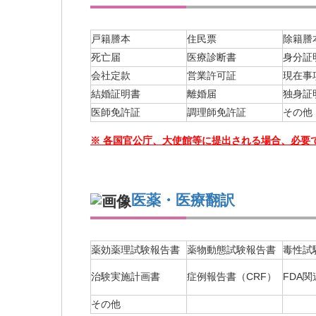
戸籍謄本
住民票
除籍謄
死亡届
医療診断書
身分証
会社定款
営業許可証
現在事
結婚証明書
離婚届
独身証
医師免許証
調理師免許証
その他
※ 各国官公庁、大使館等に提出される場合、必要
医薬・医療翻訳
薬効薬理試験報告書
薬物動態試験報告書
毒性試
治験実施計画書
症例報告書（CRF）
FDA
その他