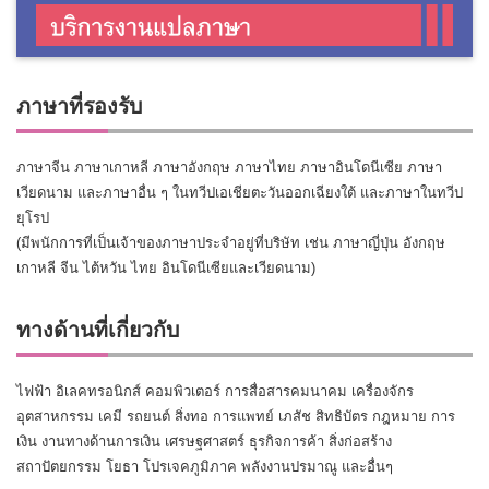
ภาษาที่รองรับ
ภาษาจีน ภาษาเกาหลี ภาษาอังกฤษ ภาษาไทย ภาษาอินโดนีเซีย ภาษา
เวียดนาม และภาษาอื่น ๆ ในทวีปเอเชียตะวันออกเฉียงใต้ และภาษาในทวีป
ยุโรป
(มีพนักการที่เป็นเจ้าของภาษาประจำอยู่ที่บริษัท เช่น ภาษาญี่ปุ่น อังกฤษ
เกาหลี จีน ไต้หวัน ไทย อินโดนีเซียและเวียดนาม)
ทางด้านที่เกี่ยวกับ
ไฟฟ้า อิเลคทรอนิกส์ คอมพิวเตอร์ การสื่อสารคมนาคม เครื่องจักร
อุตสาหกรรม เคมี รถยนต์ สิ่งทอ การแพทย์ เภสัช สิทธิบัตร กฎหมาย การ
เงิน งานทางด้านการเงิน เศรษฐศาสตร์ ธุรกิจการค้า สิ่งก่อสร้าง
สถาปัตยกรรม โยธา โปรเจคภูมิภาค พลังงานปรมาณู และอื่นๆ