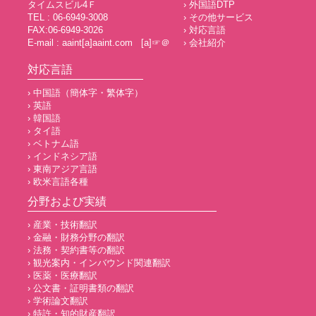
タイムスビル4Ｆ
› 外国語DTP
TEL : 06-6949-3008
› その他サービス
FAX:06-6949-3026
› 対応言語
E-mail : aaint[a]aaint.com [a]☞＠
› 会社紹介
対応言語
› 中国語（簡体字・繁体字）
› 英語
› 韓国語
› タイ語
› ベトナム語
› インドネシア語
› 東南アジア言語
› 欧米言語各種
分野および実績
› 産業・技術翻訳
› 金融・財務分野の翻訳
› 法務・契約書等の翻訳
› 観光案内・インバウンド関連翻訳
› 医薬・医療翻訳
› 公文書・証明書類の翻訳
› 学術論文翻訳
› 特許・知的財産翻訳