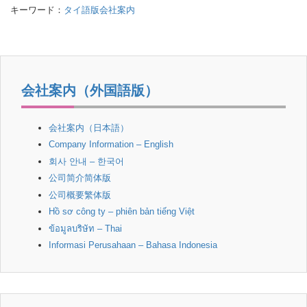
tt
ail
c
e
キーワード：
タイ語版会社案内
er
e
b
o
o
会社案内（外国語版）
k
会社案内（日本語）
Company Information – English
회사 안내 – 한국어
公司简介简体版
公司概要繁体版
Hồ sơ công ty – phiên bản tiếng Việt
ข้อมูลบริษัท – Thai
Informasi Perusahaan – Bahasa Indonesia