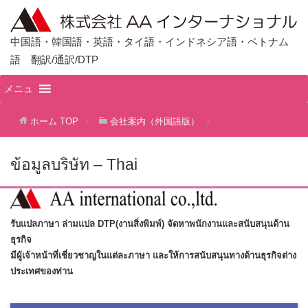
中国語・韓国語・英語・タイ語・インドネシア語・ベトナム
語 翻訳/通訳/DTP
メニュ
ホーム
TOP
会社案内（外国語版）
ข้อมูลบริษัท – Thai
รับแปลภาษา ล่ามแปล DTP(งานสิ่งพิมพ์) จัดหาพนักงานและสนับสนุนด้าน
ธุรกิจ
มีผู้เจ้าหน้าที่เชี่ยวชาญในแต่ละภาษา และให้การสนับสนุนทางด้านธุรกิจต่าง
ประเทศของท่าน