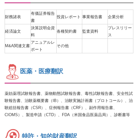
有価証券報告
財務諸表
投資レポート
事業報告書
企業分析
書
決算説明会資
プレスリリー
経済論文
各種契約書
監査資料
料
ス
アニュアルレ
M&A関連文書
その他
ポート
医薬・医療翻訳
薬効薬理試験報告書、薬物動態試験報告書、毒性試験報告書、安全性試
験報告書、治験薬概要書（IB）、治験実施計画書（プロトコール）、治
験総括報告書（CSR）、症例報告書（CRF）、副作用報告書、
CIOMS）、製造申請（CTD）、FDA（米国食品医薬品局）、診断書等
特許・知的財産翻訳