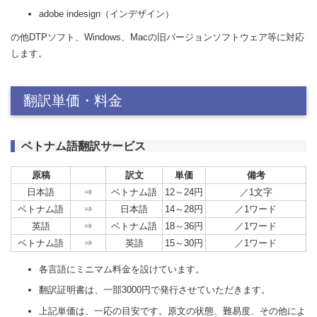
adobe indesign（インデザイン）
の他DTPソフト、Windows、Macの旧バージョンソフトウェア等に対応
します。
翻訳単価・料金
ベトナム語翻訳サービス
原稿
訳文
単価
備考
日本語
⇒
ベトナム語
12～24円
／1文字
ベトナム語
⇒
日本語
14～28円
／1ワード
英語
⇒
ベトナム語
18～36円
／1ワード
ベトナム語
⇒
英語
15～30円
／1ワード
各言語にミニマム料金を設けています。
翻訳証明書は、一部3000円で発行させていただきます。
上記単価は、一応の目安です。原文の状態、難易度、その他によ