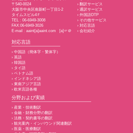
〒540-0024
› 翻訳サービス
大阪市中央区南新町一丁目1-2
› 通訳サービス
タイムスビル4Ｆ
› 外国語DTP
TEL : 06-6949-3008
› その他サービス
FAX:06-6949-3026
› 対応言語
E-mail : aaint[a]aaint.com [a]☞＠
› 会社紹介
対応言語
› 中国語（簡体字・繁体字）
› 英語
› 韓国語
› タイ語
› ベトナム語
› インドネシア語
› 東南アジア言語
› 欧米言語各種
分野および実績
› 産業・技術翻訳
› 金融・財務分野の翻訳
› 法務・契約書等の翻訳
› 観光案内・インバウンド関連翻訳
› 医薬・医療翻訳