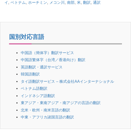
er
e
イ
,
ベトナム
,
ホーチミン
,
メコン川
,
南部
,
米
,
翻訳
,
通訳
b
o
o
国別対応言語
k
中国語（簡体字）翻訳サービス
中国語繁体字（台湾／香港向け）翻訳
英語翻訳・通訳サービス
韓国語翻訳
タイ語翻訳サービス – 株式会社AAインターナショナル
ベトナム語翻訳
インドネシア語翻訳
東アジア・東南アジア・南アジアの言語の翻訳
北米・欧州・南米言語の翻訳
中東・アフリカ諸国言語の翻訳