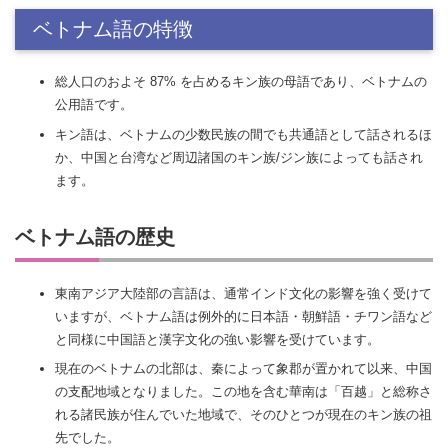
ベトナム語の特徴
総人口のおよそ 87% を占めるキン族の母語であり、ベトナムの
公用語です。
キン語は、ベトナムの少数民族の間でも共通語として話されるほ
か、中国と台湾など周辺諸国のキン族/ジン族によっても話され
ます。
ベトナム語の歴史
東南アジア大陸部の言語は、通常インド文化の影響を強く受けて
いますが、ベトナム語は例外的に日本語・朝鮮語・チワン語など
と同様に中国語と漢字文化の強い影響を受けています。
現在のベトナムの北部は、秦によって象郡が置かれて以来、中国
の支配地域となりました。この地を含む華南は「百越」と総称さ
れる諸民族が住んでいた地域で、そのひとつが現在のキン族の祖
先でした。