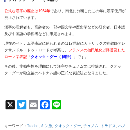
公式な漢字の廃止は1954年
であり、南北に分断したこの年に漢字使用が
廃止されています。
漢字の理解者も、高齢者の一部や国文学や歴史学などの研究者、日本語
及び中国語の学習者などに限定されます。
現在のベトナム語表記に使われるのは17世紀にカトリックの宣教師アレ
クサンドル・ドゥ・ロードが考案し、
フランスの植民地化以降普及した
ローマ字表記
「
クオック・グー（ 國語）
」です。
その後、非効率性を理由にして漢字やチュノム文は排除され、クオッ
ク・グーが独立後のベトナム語の正式な表記法となりました。
X
T
E
F
Li
wi
m
a
n
tt
ail
c
e
キーワード：
Trados
,
キン族
,
クオック・グー
,
チュノム
,
トラドス
,
ハノ