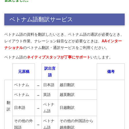
普及しました。
ベトナム語翻訳サービス
ベトナム語の資料を翻訳したいとき、ベトナム語の通訳が必要なとき、
レイアウト作業、ナレーション録音などが必要なときは、
AAインター
ナショナル
のベトナム翻訳・通訳サービスをご利用ください。
ベトナム語の
ネイティブスタッフが丁寧にサポート
いたします。
訳出言
元原稿
備考
語
ベトナム
→
日本語
越日翻訳
ベトナム
→
英語
越英翻訳
翻
ベトナ
日本語
→
日越翻訳
訳
ム語
その他の外
ベトナ
その他の外国語から
→
国語
ム語
越南翻訳