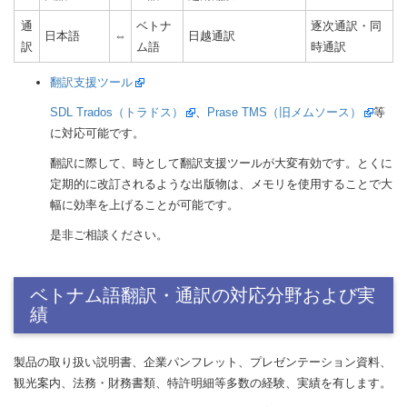
通
ベトナ
逐次通訳・同
日本語
⇔
日越通訳
訳
ム語
時通訳
翻訳支援ツール
SDL Trados（トラドス）
、
Prase TMS（旧メムソース）
等
に対応可能です。
翻訳に際して、時として翻訳支援ツールが大変有効です。とくに
定期的に改訂されるような出版物は、メモリを使用することで大
幅に効率を上げることが可能です。
是非ご相談ください。
ベトナム語翻訳・通訳の対応分野および実
績
製品の取り扱い説明書、企業パンフレット、プレゼンテーション資料、
観光案内、法務・財務書類、特許明細等多数の経験、実績を有します。