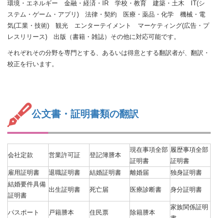
環境・エネルギー 金融・経済・IR 学校・教育 建築・土木 IT(シ
ステム・ゲーム・アプリ) 法律・契約 医療・薬品・化学 機械・電
気(工業・技術) 観光 エンターテイメント マーケティング(広告・プ
レスリリース) 出版（書籍・雑誌）その他に対応可能です。
それぞれその分野を専門とする、あるいは得意とする翻訳者が、翻訳・
校正を行います。
公文書・証明書類の翻訳
現在事項全部
履歴事項全部
会社定款
営業許可証
登記簿謄本
証明書
証明書
雇用証明書
退職証明書
結婚証明書
離婚届
独身証明書
結婚要件具備
出生証明書
死亡届
医療診断書
身分証明書
証明書
家族関係証明
パスポート
戸籍謄本
住民票
除籍謄本