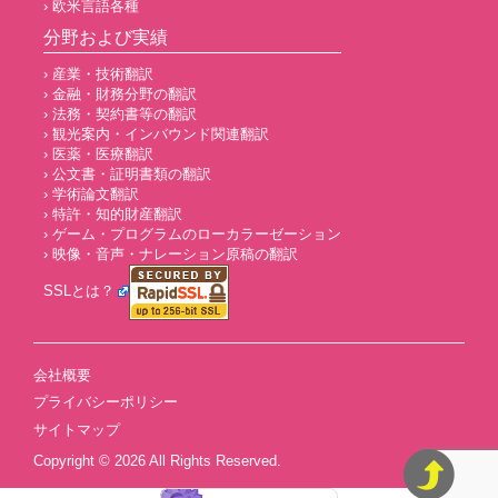
› 欧米言語各種
分野および実績
› 産業・技術翻訳
› 金融・財務分野の翻訳
› 法務・契約書等の翻訳
› 観光案内・インバウンド関連翻訳
› 医薬・医療翻訳
› 公文書・証明書類の翻訳
› 学術論文翻訳
› 特許・知的財産翻訳
› ゲーム・プログラムのローカラーゼーション
› 映像・音声・ナレーション原稿の翻訳
SSLとは？
会社概要
プライバシーポリシー
サイトマップ
Copyright © 2026
All Rights Reserved.