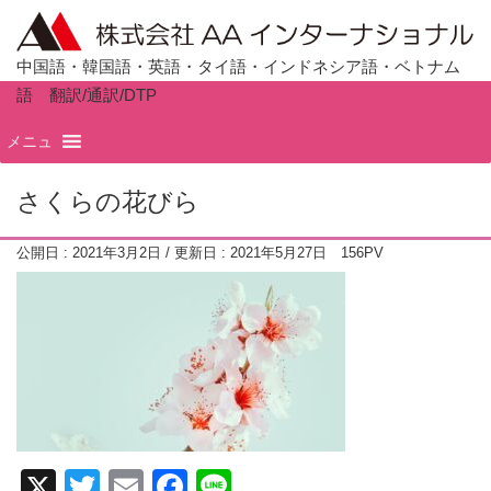
中国語・韓国語・英語・タイ語・インドネシア語・ベトナム
語 翻訳/通訳/DTP
ホーム
TOP
メニュ
さくらの花びら
公開日 :
2021年3月2日
/ 更新日 :
2021年5月27日
156PV
X
T
E
F
Li