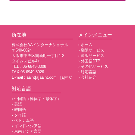
所在地
メインメニュー
株式会社AAインターナショナル
› ホーム
〒540-0024
› 翻訳サービス
大阪市中央区南新町一丁目1-2
› 通訳サービス
タイムスビル4Ｆ
› 外国語DTP
TEL : 06-6949-3008
› その他サービス
FAX:06-6949-3026
› 対応言語
E-mail : aaint[a]aaint.com [a]☞＠
› 会社紹介
対応言語
› 中国語（簡体字・繁体字）
› 英語
› 韓国語
› タイ語
› ベトナム語
› インドネシア語
› 東南アジア言語