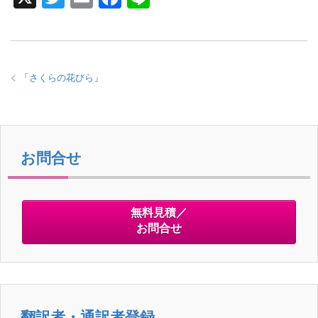
wi
m
a
n
tt
ail
c
e
er
e
「
さくらの花びら
」
b
o
o
k
お問合せ
無料見積／
お問合せ
翻訳者・通訳者登録