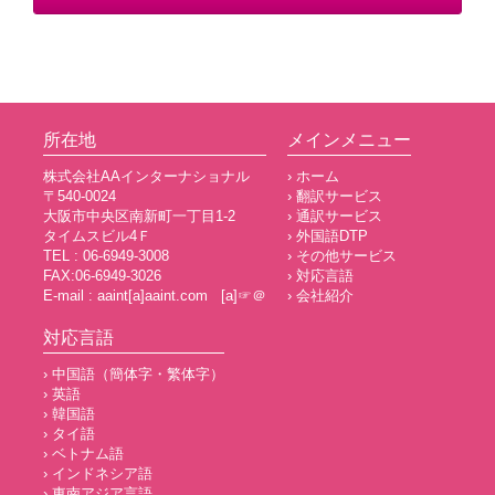
所在地
メインメニュー
株式会社AAインターナショナル
› ホーム
〒540-0024
› 翻訳サービス
大阪市中央区南新町一丁目1-2
› 通訳サービス
タイムスビル4Ｆ
› 外国語DTP
TEL : 06-6949-3008
› その他サービス
FAX:06-6949-3026
› 対応言語
E-mail : aaint[a]aaint.com [a]☞＠
› 会社紹介
対応言語
› 中国語（簡体字・繁体字）
› 英語
› 韓国語
› タイ語
› ベトナム語
› インドネシア語
› 東南アジア言語