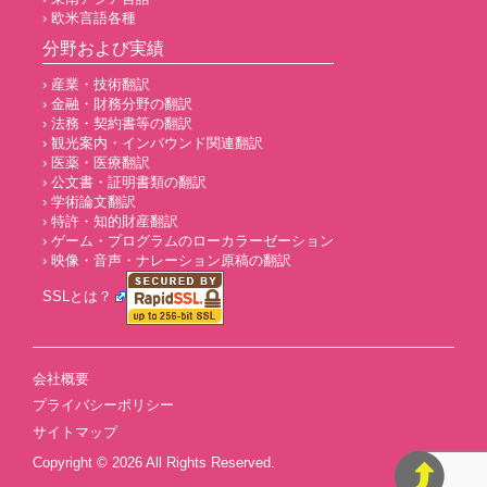
› 欧米言語各種
分野および実績
› 産業・技術翻訳
› 金融・財務分野の翻訳
› 法務・契約書等の翻訳
› 観光案内・インバウンド関連翻訳
› 医薬・医療翻訳
› 公文書・証明書類の翻訳
› 学術論文翻訳
› 特許・知的財産翻訳
› ゲーム・プログラムのローカラーゼーション
› 映像・音声・ナレーション原稿の翻訳
SSLとは？
会社概要
プライバシーポリシー
サイトマップ
Copyright © 2026
All Rights Reserved.