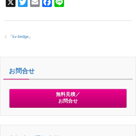
X
T
E
F
Li
wi
m
a
n
tt
ail
c
e
er
e
「
kv-bridge
」
b
o
o
k
お問合せ
無料見積／
お問合せ