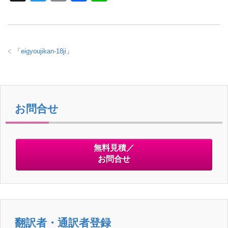
wi
m
a
n
tt
ail
c
e
er
e
「
eigyoujikan-18ji
」
b
o
o
k
お問合せ
無料見積／
お問合せ
翻訳者・通訳者登録