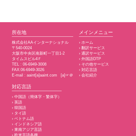
所在地
メインメニュー
株式会社AAインターナショナル
› ホーム
〒540-0024
› 翻訳サービス
大阪市中央区南新町一丁目1-2
› 通訳サービス
タイムスビル4Ｆ
› 外国語DTP
TEL : 06-6949-3008
› その他サービス
FAX:06-6949-3026
› 対応言語
E-mail : aaint[a]aaint.com [a]☞＠
› 会社紹介
対応言語
› 中国語（簡体字・繁体字）
› 英語
› 韓国語
› タイ語
› ベトナム語
› インドネシア語
› 東南アジア言語
› 欧米言語各種