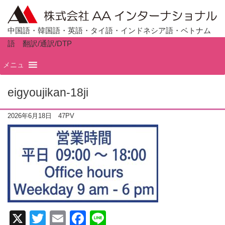
中国語・韓国語・英語・タイ語・インドネシア語・ベトナム
語 翻訳/通訳/DTP
ホーム
TOP
メニュ
eigyoujikan-18ji
2026年6月18日
47PV
X
T
E
F
Li