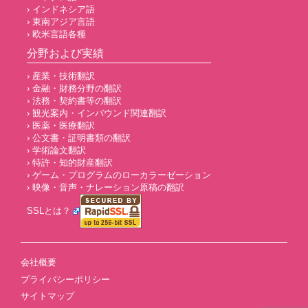
› インドネシア語
› 東南アジア言語
› 欧米言語各種
分野および実績
› 産業・技術翻訳
› 金融・財務分野の翻訳
› 法務・契約書等の翻訳
› 観光案内・インバウンド関連翻訳
› 医薬・医療翻訳
› 公文書・証明書類の翻訳
› 学術論文翻訳
› 特許・知的財産翻訳
› ゲーム・プログラムのローカラーゼーション
› 映像・音声・ナレーション原稿の翻訳
SSLとは？
会社概要
プライバシーポリシー
サイトマップ