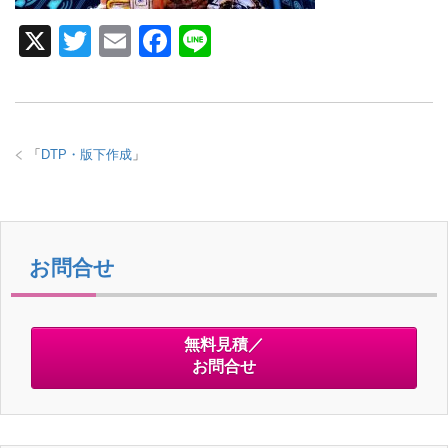
X
T
E
F
Li
wi
m
a
n
tt
ail
c
e
er
e
「
DTP・版下作成
」
b
o
o
k
お問合せ
無料見積／
お問合せ