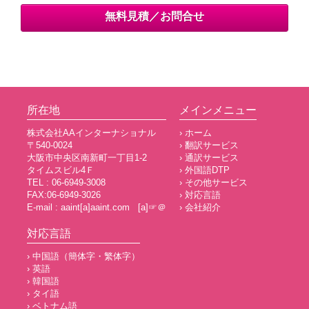
無料見積／お問合せ
所在地
メインメニュー
株式会社AAインターナショナル
› ホーム
〒540-0024
› 翻訳サービス
大阪市中央区南新町一丁目1-2
› 通訳サービス
タイムスビル4Ｆ
› 外国語DTP
TEL : 06-6949-3008
› その他サービス
FAX:06-6949-3026
› 対応言語
E-mail : aaint[a]aaint.com [a]☞＠
› 会社紹介
対応言語
› 中国語（簡体字・繁体字）
› 英語
› 韓国語
› タイ語
› ベトナム語