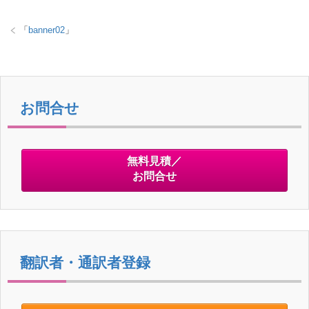
er
e
「
banner02
」
b
o
o
k
お問合せ
無料見積／
お問合せ
翻訳者・通訳者登録