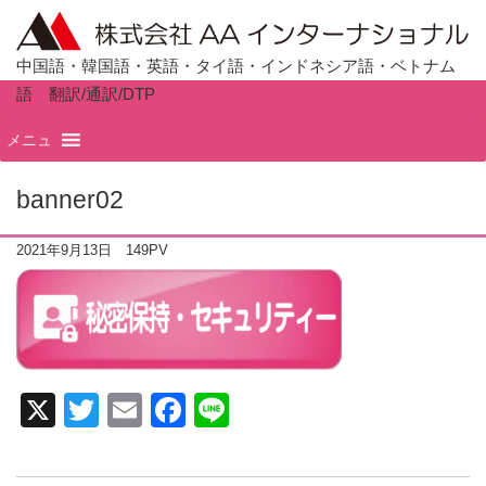
中国語・韓国語・英語・タイ語・インドネシア語・ベトナム
語 翻訳/通訳/DTP
ホーム
TOP
メニュ
banner02
2021年9月13日
149PV
X
T
E
F
Li
wi
m
a
n
tt
ail
c
e