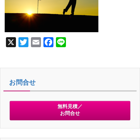
X
T
E
F
Li
wi
m
a
n
tt
ail
c
e
er
e
b
お問合せ
o
o
無料見積／
k
お問合せ