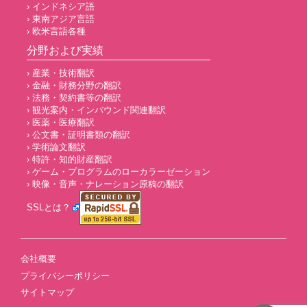
› インドネシア語
› 東南アジア言語
› 欧米言語各種
分野および実績
› 産業・技術翻訳
› 金融・財務分野の翻訳
› 法務・契約書等の翻訳
› 観光案内・インバウンド関連翻訳
› 医薬・医療翻訳
› 公文書・証明書類の翻訳
› 学術論文翻訳
› 特許・知的財産翻訳
› ゲーム・プログラムのローカラーゼーション
› 映像・音声・ナレーション原稿の翻訳
SSLとは？
会社概要
プライバシーポリシー
サイトマップ