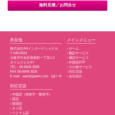
無料見積／お問合せ
所在地
メインメニュー
株式会社AAインターナショナル
› ホーム
〒540-0024
› 翻訳サービス
大阪市中央区南新町一丁目1-2
› 通訳サービス
タイムスビル4Ｆ
› 外国語DTP
TEL : 06-6949-3008
› その他サービス
FAX:06-6949-3026
› 対応言語
E-mail : aaint[a]aaint.com [a]☞＠
› 会社紹介
対応言語
› 中国語（簡体字・繁体字）
› 英語
› 韓国語
› タイ語
› ベトナム語