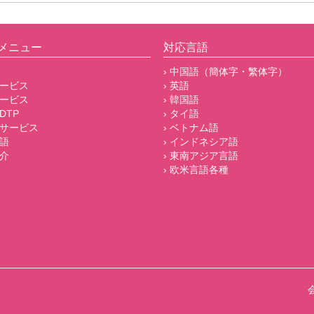
メニュー
対応言語
› 中国語（簡体字・繁体字）
サービス
› 英語
サービス
› 韓国語
DTP
› タイ語
他サービス
› ベトナム語
言語
› インドネシア語
紹介
› 東南アジア言語
› 欧米言語各種