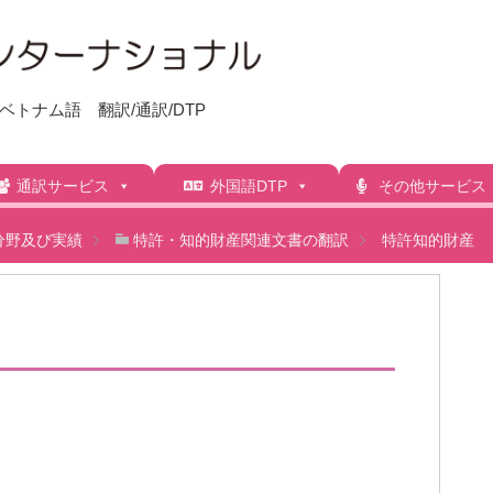
トナム語 翻訳/通訳/DTP
通訳サービス
外国語DTP
その他サービス
分野及び実績
特許・知的財産関連文書の翻訳
特許知的財産