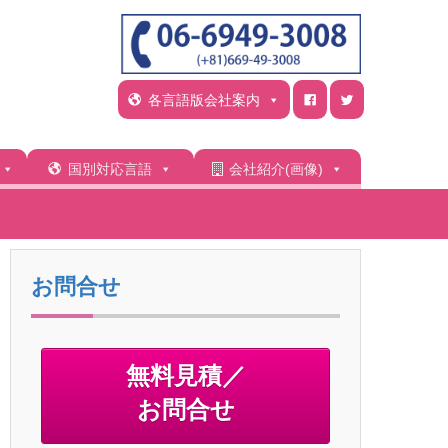
各言語版会社案内
国別対応言語
会社紹介(画像)
お問合せ
無料見積／
お問合せ