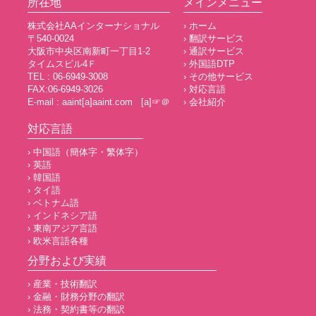
所在地
メインメニュー
株式会社AAインターナショナル
› ホーム
〒540-0024
› 翻訳サービス
大阪市中央区南新町一丁目1-2
› 通訳サービス
タイムスビル4Ｆ
› 外国語DTP
TEL : 06-6949-3008
› その他サービス
FAX:06-6949-3026
› 対応言語
E-mail : aaint[a]aaint.com [a]☞＠
› 会社紹介
対応言語
› 中国語（簡体字・繁体字）
› 英語
› 韓国語
› タイ語
› ベトナム語
› インドネシア語
› 東南アジア言語
› 欧米言語各種
分野および実績
› 産業・技術翻訳
› 金融・財務分野の翻訳
› 法務・契約書等の翻訳