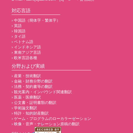
対応言語
› 中国語（簡体字・繁体字）
› 英語
› 韓国語
› タイ語
› ベトナム語
› インドネシア語
› 東南アジア言語
› 欧米言語各種
分野および実績
› 産業・技術翻訳
› 金融・財務分野の翻訳
› 法務・契約書等の翻訳
› 観光案内・インバウンド関連翻訳
› 医薬・医療翻訳
› 公文書・証明書類の翻訳
› 学術論文翻訳
› 特許・知的財産翻訳
› ゲーム・プログラムのローカラーゼーション
› 映像・音声・ナレーション原稿の翻訳