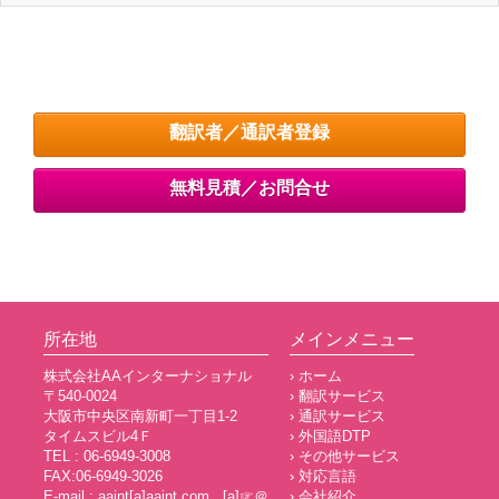
翻訳者／通訳者登録
無料見積／お問合せ
所在地
メインメニュー
株式会社AAインターナショナル
› ホーム
〒540-0024
› 翻訳サービス
大阪市中央区南新町一丁目1-2
› 通訳サービス
タイムスビル4Ｆ
› 外国語DTP
TEL : 06-6949-3008
› その他サービス
FAX:06-6949-3026
› 対応言語
E-mail : aaint[a]aaint.com [a]☞＠
› 会社紹介