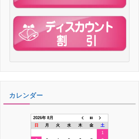
カレンダー
2026年 8月
日
月
火
水
木
金
土
1