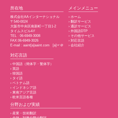
所在地
メインメニュー
株式会社AAインターナショナル
› ホーム
〒540-0024
› 翻訳サービス
大阪市中央区南新町一丁目1-2
› 通訳サービス
タイムスビル4Ｆ
› 外国語DTP
TEL : 06-6949-3008
› その他サービス
FAX:06-6949-3026
› 対応言語
E-mail : aaint[a]aaint.com [a]☞＠
› 会社紹介
対応言語
› 中国語（簡体字・繁体字）
› 英語
› 韓国語
› タイ語
› ベトナム語
› インドネシア語
› 東南アジア言語
› 欧米言語各種
分野および実績
› 産業・技術翻訳
› 金融・財務分野の翻訳