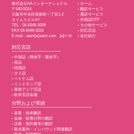
株式会社AAインターナショナル
› ホーム
〒540-0024
› 翻訳サービス
大阪市中央区南新町一丁目1-2
› 通訳サービス
タイムスビル4Ｆ
› 外国語DTP
TEL : 06-6949-3008
› その他サービス
FAX:06-6949-3026
› 対応言語
E-mail : aaint[a]aaint.com [a]☞＠
› 会社紹介
対応言語
› 中国語（簡体字・繁体字）
› 英語
› 韓国語
› タイ語
› ベトナム語
› インドネシア語
› 東南アジア言語
› 欧米言語各種
分野および実績
› 産業・技術翻訳
› 金融・財務分野の翻訳
› 法務・契約書等の翻訳
› 観光案内・インバウンド関連翻訳