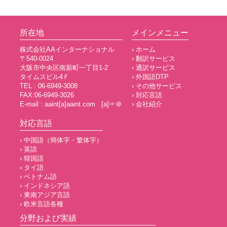
所在地
メインメニュー
株式会社AAインターナショナル
› ホーム
〒540-0024
› 翻訳サービス
大阪市中央区南新町一丁目1-2
› 通訳サービス
タイムスビル4Ｆ
› 外国語DTP
TEL : 06-6949-3008
› その他サービス
FAX:06-6949-3026
› 対応言語
E-mail : aaint[a]aaint.com [a]☞＠
› 会社紹介
対応言語
› 中国語（簡体字・繁体字）
› 英語
› 韓国語
› タイ語
› ベトナム語
› インドネシア語
› 東南アジア言語
› 欧米言語各種
分野および実績