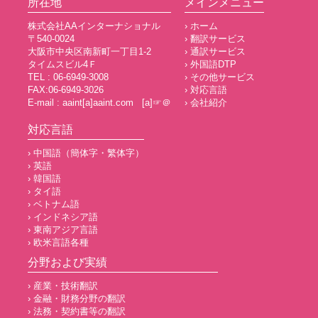
所在地
メインメニュー
株式会社AAインターナショナル
› ホーム
〒540-0024
› 翻訳サービス
大阪市中央区南新町一丁目1-2
› 通訳サービス
タイムスビル4Ｆ
› 外国語DTP
TEL : 06-6949-3008
› その他サービス
FAX:06-6949-3026
› 対応言語
E-mail : aaint[a]aaint.com [a]☞＠
› 会社紹介
対応言語
› 中国語（簡体字・繁体字）
› 英語
› 韓国語
› タイ語
› ベトナム語
› インドネシア語
› 東南アジア言語
› 欧米言語各種
分野および実績
› 産業・技術翻訳
› 金融・財務分野の翻訳
› 法務・契約書等の翻訳