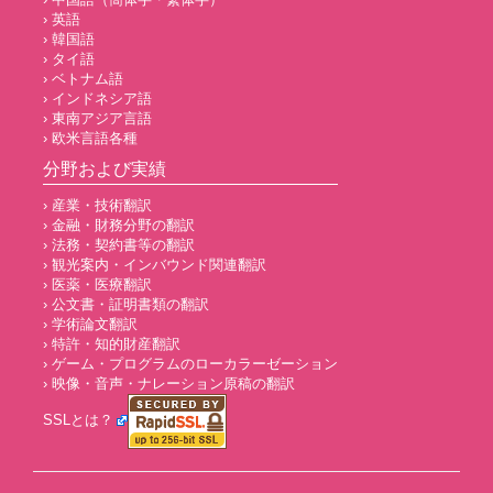
› 英語
› 韓国語
› タイ語
› ベトナム語
› インドネシア語
› 東南アジア言語
› 欧米言語各種
分野および実績
› 産業・技術翻訳
› 金融・財務分野の翻訳
› 法務・契約書等の翻訳
› 観光案内・インバウンド関連翻訳
› 医薬・医療翻訳
› 公文書・証明書類の翻訳
› 学術論文翻訳
› 特許・知的財産翻訳
› ゲーム・プログラムのローカラーゼーション
› 映像・音声・ナレーション原稿の翻訳
SSLとは？