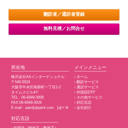
翻訳者／通訳者登録
無料見積／お問合せ
所在地
メインメニュー
株式会社AAインターナショナル
› ホーム
〒540-0024
› 翻訳サービス
大阪市中央区南新町一丁目1-2
› 通訳サービス
タイムスビル4Ｆ
› 外国語DTP
TEL : 06-6949-3008
› その他サービス
FAX:06-6949-3026
› 対応言語
E-mail : aaint[a]aaint.com [a]☞＠
› 会社紹介
対応言語
› 中国語（簡体字・繁体字）