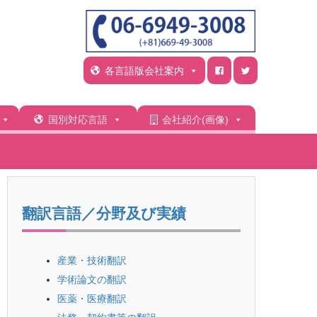
各言語版会社案内
国別対応言語
会社紹介(画像)
翻訳言語／分野及び実績
産業・技術翻訳
学術論文の翻訳
医薬・医療翻訳