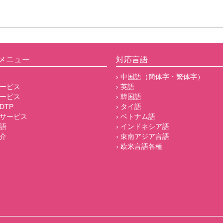
メニュー
対応言語
› 中国語（簡体字・繁体字）
サービス
› 英語
サービス
› 韓国語
DTP
› タイ語
他サービス
› ベトナム語
言語
› インドネシア語
紹介
› 東南アジア言語
› 欧米言語各種