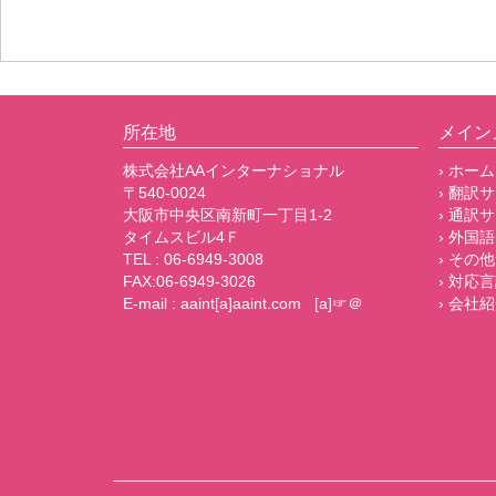
所在地
メイン
株式会社AAインターナショナル
› ホーム
〒540-0024
› 翻訳
大阪市中央区南新町一丁目1-2
› 通訳
タイムスビル4Ｆ
› 外国語
TEL : 06-6949-3008
› その
FAX:06-6949-3026
› 対応
E-mail : aaint[a]aaint.com [a]☞＠
› 会社