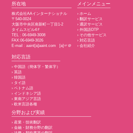
所在地
メインメニュー
株式会社AAインターナショナル
› ホーム
〒540-0024
› 翻訳サービス
大阪市中央区南新町一丁目1-2
› 通訳サービス
タイムスビル4Ｆ
› 外国語DTP
TEL : 06-6949-3008
› その他サービス
FAX:06-6949-3026
› 対応言語
E-mail : aaint[a]aaint.com [a]☞＠
› 会社紹介
対応言語
› 中国語（簡体字・繁体字）
› 英語
› 韓国語
› タイ語
› ベトナム語
› インドネシア語
› 東南アジア言語
› 欧米言語各種
分野および実績
› 産業・技術翻訳
› 金融・財務分野の翻訳
› 法務・契約書等の翻訳