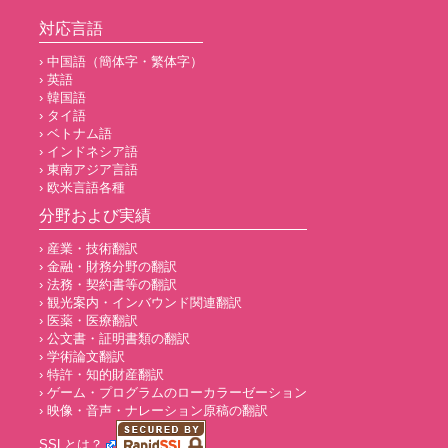
対応言語
› 中国語（簡体字・繁体字）
› 英語
› 韓国語
› タイ語
› ベトナム語
› インドネシア語
› 東南アジア言語
› 欧米言語各種
分野および実績
› 産業・技術翻訳
› 金融・財務分野の翻訳
› 法務・契約書等の翻訳
› 観光案内・インバウンド関連翻訳
› 医薬・医療翻訳
› 公文書・証明書類の翻訳
› 学術論文翻訳
› 特許・知的財産翻訳
› ゲーム・プログラムのローカラーゼーション
› 映像・音声・ナレーション原稿の翻訳
SSLとは？