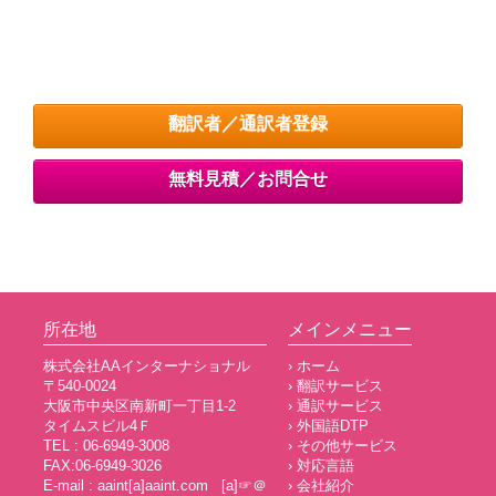
翻訳者／通訳者登録
無料見積／お問合せ
所在地
メインメニュー
株式会社AAインターナショナル
› ホーム
〒540-0024
› 翻訳サービス
大阪市中央区南新町一丁目1-2
› 通訳サービス
タイムスビル4Ｆ
› 外国語DTP
TEL : 06-6949-3008
› その他サービス
FAX:06-6949-3026
› 対応言語
E-mail : aaint[a]aaint.com [a]☞＠
› 会社紹介