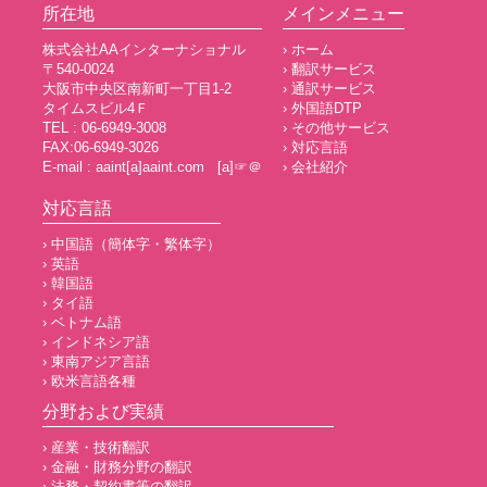
所在地
メインメニュー
株式会社AAインターナショナル
› ホーム
〒540-0024
› 翻訳サービス
大阪市中央区南新町一丁目1-2
› 通訳サービス
タイムスビル4Ｆ
› 外国語DTP
TEL : 06-6949-3008
› その他サービス
FAX:06-6949-3026
› 対応言語
E-mail : aaint[a]aaint.com [a]☞＠
› 会社紹介
対応言語
› 中国語（簡体字・繁体字）
› 英語
› 韓国語
› タイ語
› ベトナム語
› インドネシア語
› 東南アジア言語
› 欧米言語各種
分野および実績
› 産業・技術翻訳
› 金融・財務分野の翻訳
› 法務・契約書等の翻訳