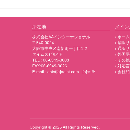
所在地
メイン
株式会社AAインターナショナル
› ホーム
〒540-0024
› 翻訳
大阪市中央区南新町一丁目1-2
› 通訳
タイムスビル4Ｆ
› 外国語
TEL : 06-6949-3008
› その
FAX:06-6949-3026
› 対応
E-mail : aaint[a]aaint.com [a]☞＠
› 会社
Copyright © 2026
All Rights Reserved.