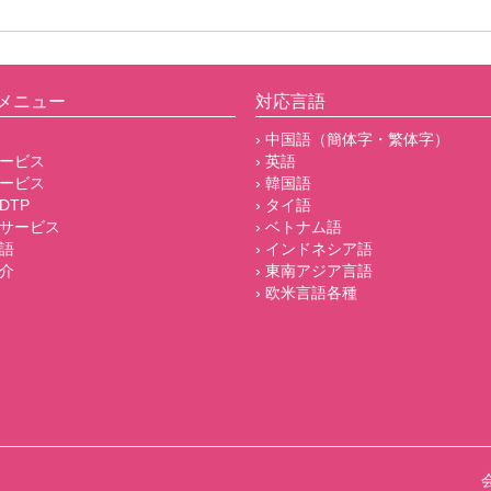
メニュー
対応言語
› 中国語（簡体字・繁体字）
サービス
› 英語
サービス
› 韓国語
DTP
› タイ語
他サービス
› ベトナム語
言語
› インドネシア語
紹介
› 東南アジア言語
› 欧米言語各種