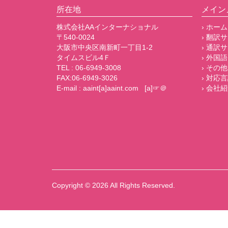
所在地
メイン
株式会社AAインターナショナル
› ホーム
〒540-0024
› 翻訳
大阪市中央区南新町一丁目1-2
› 通訳
タイムスビル4Ｆ
› 外国語
TEL : 06-6949-3008
› その
FAX:06-6949-3026
› 対応
E-mail : aaint[a]aaint.com [a]☞＠
› 会社
Copyright © 2026
All Rights Reserved.