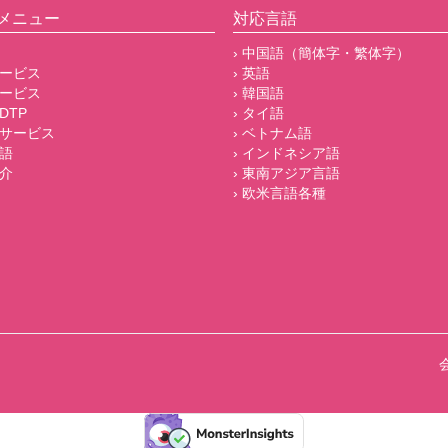
メニュー
対応言語
› 中国語（簡体字・繁体字）
サービス
› 英語
サービス
› 韓国語
DTP
› タイ語
他サービス
› ベトナム語
言語
› インドネシア語
紹介
› 東南アジア言語
› 欧米言語各種