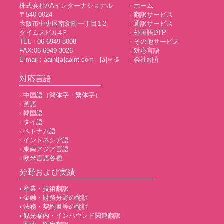
株式会社AAインターナショナル
› ホーム
〒540-0024
› 翻訳サービス
大阪市中央区南新町一丁目1-2
› 通訳サービス
タイムスビル4Ｆ
› 外国語DTP
TEL : 06-6949-3008
› その他サービス
FAX:06-6949-3026
› 対応言語
E-mail : aaint[a]aaint.com [a]☞＠
› 会社紹介
対応言語
› 中国語（簡体字・繁体字）
› 英語
› 韓国語
› タイ語
› ベトナム語
› インドネシア語
› 東南アジア言語
› 欧米言語各種
分野および実績
› 産業・技術翻訳
› 金融・財務分野の翻訳
› 法務・契約書等の翻訳
› 観光案内・インバウンド関連翻訳