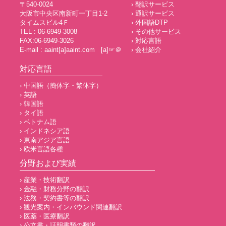
〒540-0024
› 翻訳サービス
大阪市中央区南新町一丁目1-2
› 通訳サービス
タイムスビル4Ｆ
› 外国語DTP
TEL : 06-6949-3008
› その他サービス
FAX:06-6949-3026
› 対応言語
E-mail : aaint[a]aaint.com [a]☞＠
› 会社紹介
対応言語
› 中国語（簡体字・繁体字）
› 英語
› 韓国語
› タイ語
› ベトナム語
› インドネシア語
› 東南アジア言語
› 欧米言語各種
分野および実績
› 産業・技術翻訳
› 金融・財務分野の翻訳
› 法務・契約書等の翻訳
› 観光案内・インバウンド関連翻訳
› 医薬・医療翻訳
› 公文書・証明書類の翻訳