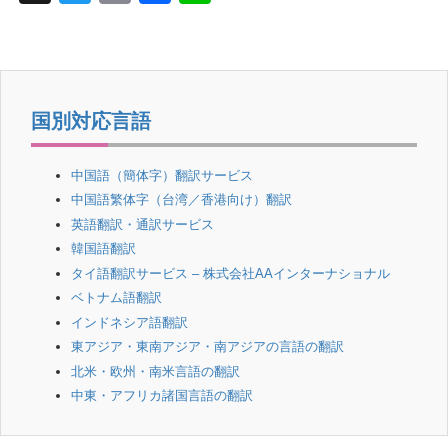
wi
m
a
n
tt
ail
c
e
er
e
b
国別対応言語
o
o
中国語（簡体字）翻訳サービス
中国語繁体字（台湾／香港向け）翻訳
k
英語翻訳・通訳サービス
韓国語翻訳
タイ語翻訳サービス – 株式会社AAインターナショナル
ベトナム語翻訳
インドネシア語翻訳
東アジア・東南アジア・南アジアの言語の翻訳
北米・欧州・南米言語の翻訳
中東・アフリカ諸国言語の翻訳