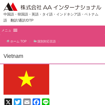
中国語・韓国語・英語・タイ語・インドネシア語・ベトナム
語 翻訳/通訳/DTP
メニュ
ホーム
TOP
国別対応言語
Vietnam
X
T
E
F
Li