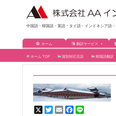
中国語・韓国語・英語・タイ語・インドネシア語・ベ
ホーム
翻訳サービス
ホーム
TOP
国別対応言語
韓国語翻訳
X
T
E
F
Li