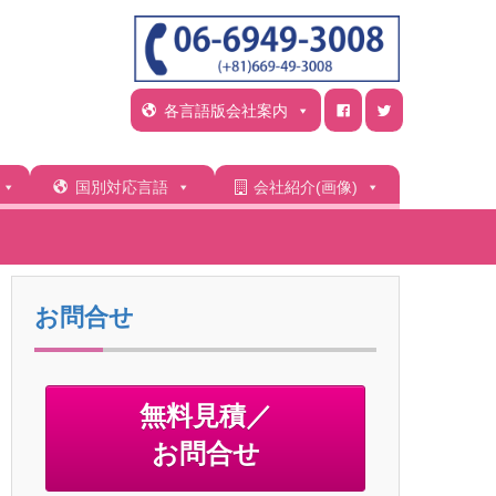
各言語版会社案内
国別対応言語
会社紹介(画像)
お問合せ
無料見積／
お問合せ