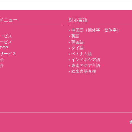
メニュー
対応言語
› 中国語（簡体字・繁体字）
サービス
› 英語
サービス
› 韓国語
DTP
› タイ語
他サービス
› ベトナム語
言語
› インドネシア語
紹介
› 東南アジア言語
› 欧米言語各種