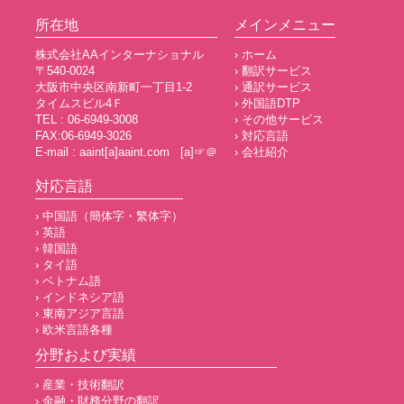
所在地
メインメニュー
株式会社AAインターナショナル
› ホーム
〒540-0024
› 翻訳サービス
大阪市中央区南新町一丁目1-2
› 通訳サービス
タイムスビル4Ｆ
› 外国語DTP
TEL : 06-6949-3008
› その他サービス
FAX:06-6949-3026
› 対応言語
E-mail : aaint[a]aaint.com [a]☞＠
› 会社紹介
対応言語
› 中国語（簡体字・繁体字）
› 英語
› 韓国語
› タイ語
› ベトナム語
› インドネシア語
› 東南アジア言語
› 欧米言語各種
分野および実績
› 産業・技術翻訳
› 金融・財務分野の翻訳