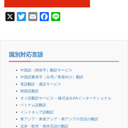
X
T
E
F
Li
wi
m
a
n
tt
ail
c
e
er
e
b
国別対応言語
o
o
中国語（簡体字）翻訳サービス
中国語繁体字（台湾／香港向け）翻訳
k
英語翻訳・通訳サービス
韓国語翻訳
タイ語翻訳サービス – 株式会社AAインターナショナル
ベトナム語翻訳
インドネシア語翻訳
東アジア・東南アジア・南アジアの言語の翻訳
北米・欧州・南米言語の翻訳