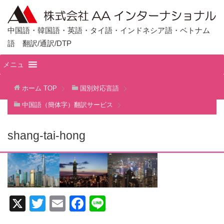
中国語・韓国語・英語・タイ語・インドネシア語・ベトナム
語 翻訳/通訳/DTP
メニュ
ホーム
TOP
国別対応言語
中国語（簡体字）翻訳サービス
shang-tai-hong
X
T
E
F
Li
wi
m
a
n