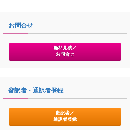
tt
ail
c
e
er
e
b
お問合せ
o
o
無料見積／
k
お問合せ
翻訳者・通訳者登録
翻訳者／
通訳者登録