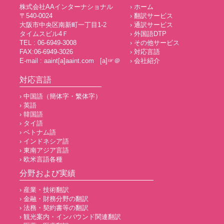
株式会社AAインターナショナル
› ホーム
〒540-0024
› 翻訳サービス
大阪市中央区南新町一丁目1-2
› 通訳サービス
タイムスビル4Ｆ
› 外国語DTP
TEL : 06-6949-3008
› その他サービス
FAX:06-6949-3026
› 対応言語
E-mail : aaint[a]aaint.com [a]☞＠
› 会社紹介
対応言語
› 中国語（簡体字・繁体字）
› 英語
› 韓国語
› タイ語
› ベトナム語
› インドネシア語
› 東南アジア言語
› 欧米言語各種
分野および実績
› 産業・技術翻訳
› 金融・財務分野の翻訳
› 法務・契約書等の翻訳
› 観光案内・インバウンド関連翻訳