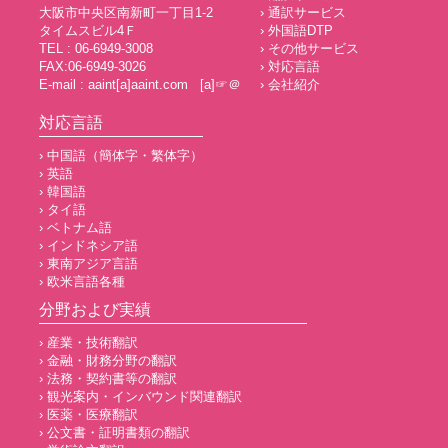
大阪市中央区南新町一丁目1-2
› 通訳サービス
タイムスビル4Ｆ
› 外国語DTP
TEL : 06-6949-3008
› その他サービス
FAX:06-6949-3026
› 対応言語
E-mail : aaint[a]aaint.com [a]☞＠
› 会社紹介
対応言語
› 中国語（簡体字・繁体字）
› 英語
› 韓国語
› タイ語
› ベトナム語
› インドネシア語
› 東南アジア言語
› 欧米言語各種
分野および実績
› 産業・技術翻訳
› 金融・財務分野の翻訳
› 法務・契約書等の翻訳
› 観光案内・インバウンド関連翻訳
› 医薬・医療翻訳
› 公文書・証明書類の翻訳