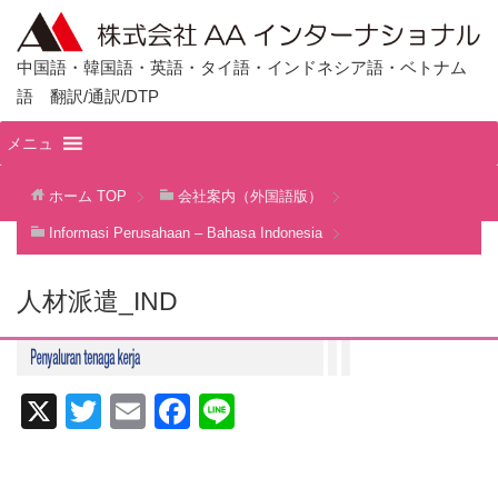
中国語・韓国語・英語・タイ語・インドネシア語・ベトナム
語 翻訳/通訳/DTP
メニュ
ホーム
TOP
会社案内（外国語版）
Informasi Perusahaan – Bahasa Indonesia
人材派遣_IND
X
T
E
F
Li
wi
m
a
n
tt
ail
c
e