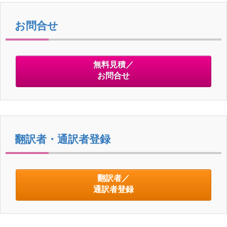
er
e
b
お問合せ
o
o
無料見積／
k
お問合せ
翻訳者・通訳者登録
翻訳者／
通訳者登録