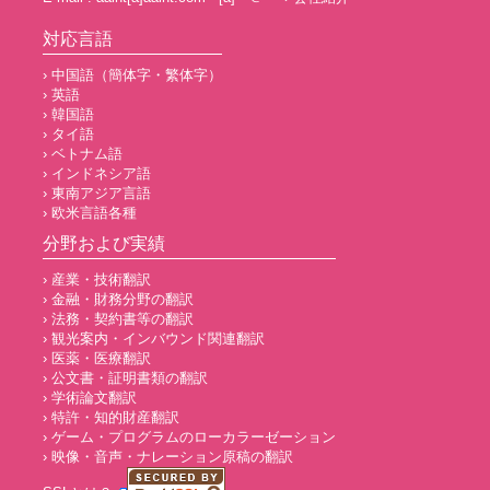
対応言語
› 中国語（簡体字・繁体字）
› 英語
› 韓国語
› タイ語
› ベトナム語
› インドネシア語
› 東南アジア言語
› 欧米言語各種
分野および実績
› 産業・技術翻訳
› 金融・財務分野の翻訳
› 法務・契約書等の翻訳
› 観光案内・インバウンド関連翻訳
› 医薬・医療翻訳
› 公文書・証明書類の翻訳
› 学術論文翻訳
› 特許・知的財産翻訳
› ゲーム・プログラムのローカラーゼーション
› 映像・音声・ナレーション原稿の翻訳