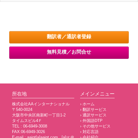
翻訳者／通訳者登録
無料見積／お問合せ
所在地
メインメニュー
株式会社AAインターナショナル
› ホーム
〒540-0024
› 翻訳サービス
大阪市中央区南新町一丁目1-2
› 通訳サービス
タイムスビル4Ｆ
› 外国語DTP
TEL : 06-6949-3008
› その他サービス
FAX:06-6949-3026
› 対応言語
E-mail : aaint[a]aaint.com [a]☞＠
› 会社紹介