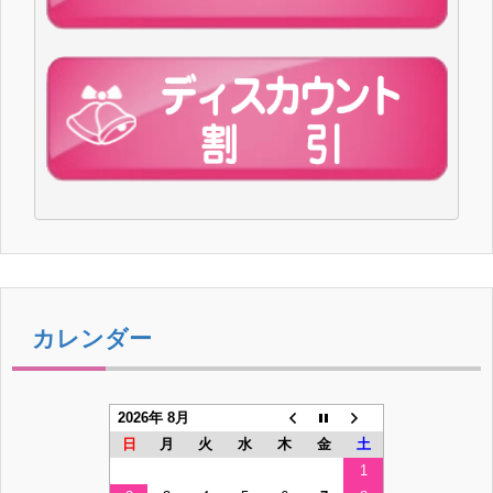
カレンダー
2026年 8月
日
月
火
水
木
金
土
1