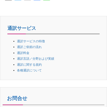
wi
m
a
n
tt
ail
c
e
er
e
b
通訳サービス
o
o
通訳サービスの特徴
通訳ご依頼の流れ
k
通訳料金
通訳言語／分野および実績
通訳に関する規約
各種通訳について
お問合せ