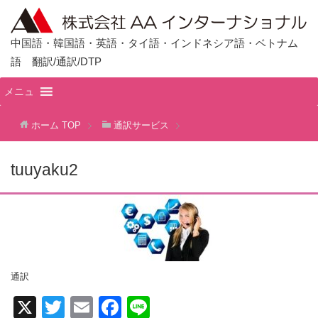
中国語・韓国語・英語・タイ語・インドネシア語・ベトナム
語 翻訳/通訳/DTP
メニュ
ホーム
TOP
通訳サービス
tuuyaku2
通訳
X
T
E
F
Li