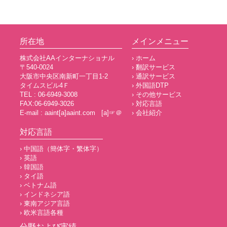
所在地
メインメニュー
株式会社AAインターナショナル
› ホーム
〒540-0024
› 翻訳サービス
大阪市中央区南新町一丁目1-2
› 通訳サービス
タイムスビル4Ｆ
› 外国語DTP
TEL : 06-6949-3008
› その他サービス
FAX:06-6949-3026
› 対応言語
E-mail : aaint[a]aaint.com [a]☞＠
› 会社紹介
対応言語
› 中国語（簡体字・繁体字）
› 英語
› 韓国語
› タイ語
› ベトナム語
› インドネシア語
› 東南アジア言語
› 欧米言語各種
分野および実績