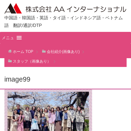
中国語・韓国語・英語・タイ語・インドネシア語・ベトナム
語 翻訳/通訳/DTP
メニュ
ホーム
TOP
会社紹介(画像あり)
スタッフ（画像あり）
image99