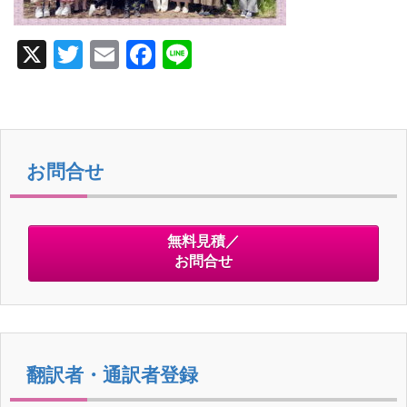
X
T
E
F
Li
wi
m
a
n
tt
ail
c
e
er
e
b
お問合せ
o
o
無料見積／
k
お問合せ
翻訳者・通訳者登録