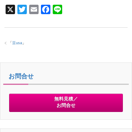
X
T
E
F
Li
wi
m
a
n
tt
ail
c
e
er
e
「
豆usa
」
b
o
o
k
お問合せ
無料見積／
お問合せ