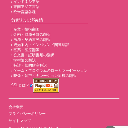
› インドネシア語
› 東南アジア言語
› 欧米言語各種
分野および実績
› 産業・技術翻訳
› 金融・財務分野の翻訳
› 法務・契約書等の翻訳
› 観光案内・インバウンド関連翻訳
› 医薬・医療翻訳
› 公文書・証明書類の翻訳
› 学術論文翻訳
› 特許・知的財産翻訳
› ゲーム・プログラムのローカラーゼーション
› 映像・音声・ナレーション原稿の翻訳
SSLとは？
会社概要
プライバシーポリシー
サイトマップ