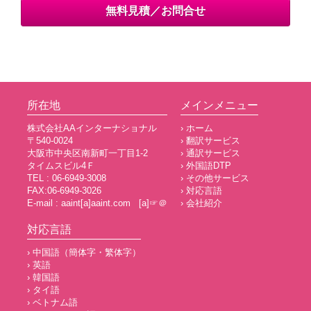
無料見積／お問合せ
所在地
メインメニュー
株式会社AAインターナショナル
› ホーム
〒540-0024
› 翻訳サービス
大阪市中央区南新町一丁目1-2
› 通訳サービス
タイムスビル4Ｆ
› 外国語DTP
TEL : 06-6949-3008
› その他サービス
FAX:06-6949-3026
› 対応言語
E-mail : aaint[a]aaint.com [a]☞＠
› 会社紹介
対応言語
› 中国語（簡体字・繁体字）
› 英語
› 韓国語
› タイ語
› ベトナム語