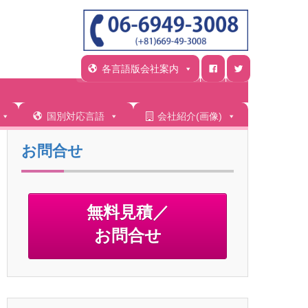
各言語版会社案内
国別対応言語
会社紹介(画像)
お問合せ
無料見積／
お問合せ