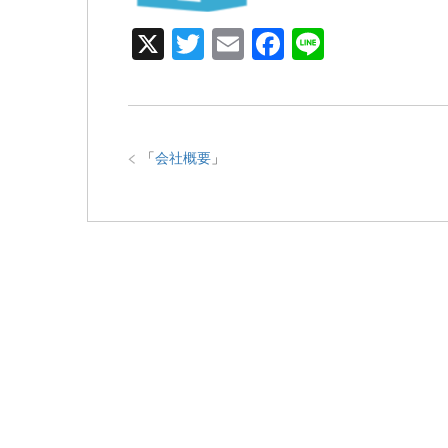
X
T
E
F
Li
wi
m
a
n
tt
ail
c
e
er
e
「
会社概要
」
b
o
o
k